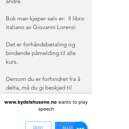
andre.
Bok man kjøper selv er:  Il libro 
italiano av Giovanni Lorenzi
Det er forhåndsbetaling og 
bindende påmelding til alle 
kurs.
Dersom du er forhindret fra å 
delta, må du gi beskjed til 
bydelshuset minst 1 uke før 
www.bydelshusene.no
wants to play
kursstart for å få refusjon 
speech
(eksklusiv avgift).
DENY
ALLOW