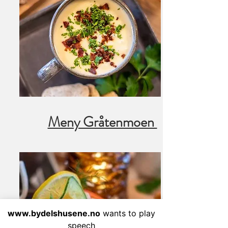
Meny Gråtenmoen
www.bydelshusene.no
wants to play
speech