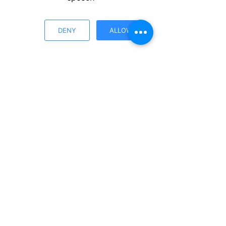
DENY
ALLOW
Meny Menstad
Gråtenmoen bydelshus
Gråtenmoen terrasse 16
3732 SKIEN
Telefon:
35544600
E-post:
gratenmoen@bydelshus.no
Menstad bydelshus
Haugsåsveien 30
3712 SKIEN