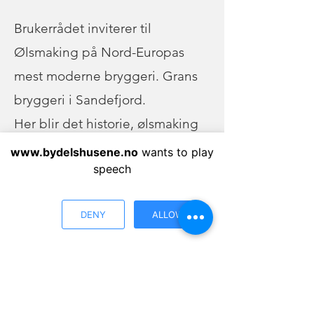
Brukerrådet inviterer til
Ølsmaking på Nord-Europas
mest moderne bryggeri. Grans
bryggeri i Sandefjord.
Her blir det historie, ølsmaking
og god atmosfære ledet av
www.bydelshusene.no
wants to play
speech
Bryggerimester.
DENY
ALLOW
Gråtenmoen bydelshus
Gråtenmoen terrasse 16
3732 SKIEN
Telefon:
35544600
E-post:
gratenmoen@bydelshus.no