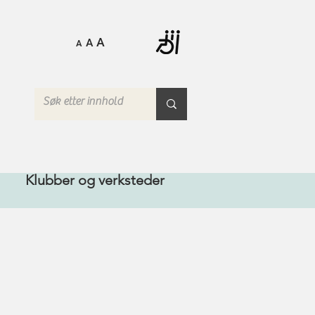
A
A
A
Klubber og verksteder