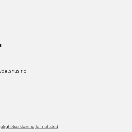
s
delshus.no
elighetserklæring for nettsted