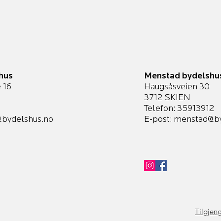
hus
Menstad bydelshu
 16
Haugsåsveien 30
3712 SKIEN
Telefon: 35913912
bydelshus.no
E-post:
menstad@by
Tilgjeng