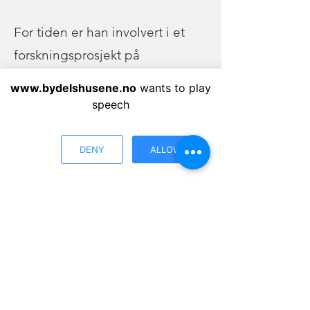
For tiden er han involvert i et
forskningsprosjekt på
Rikshospitalet som handler om å
www.bydelshusene.no
wants to play
transplantere stamcelle-baserte
speech
insulin-celler til pasienter med
vanskelig regulerbar type 1
DENY
ALLOW
diabetes.
Helserekka er en serie med
foredrag ved Menstad
bydelshus.
Her inviterer vi inn spesialister
på relevante helsespørsmål.