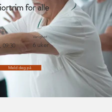
ortrim for alle
Varighet
6 uker
, 09:30
Meld deg på