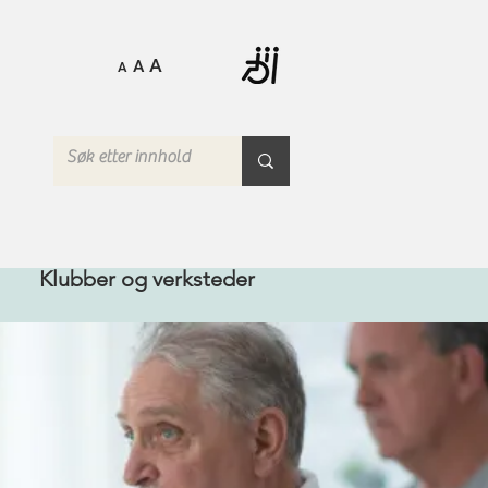
A
A
A
Klubber og verksteder