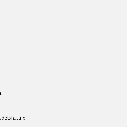
s
delshus.no