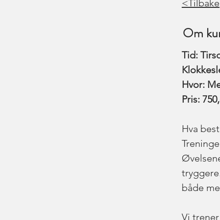
<Tilbake
Om kur
Tid: Tir
Klokkesle
Hvor: Me
Pris: 750,
Hva bestå
Treninge
Øvelsene
tryggere.
både med 
Vi trene