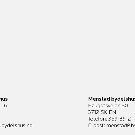
hus
Menstad bydelshu
 16
Haugsåsveien 30
3712 SKIEN
Telefon: 35913912
bydelshus.no
E-post:
menstad@by