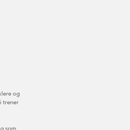
 
klere og 
i trener 
eg som 