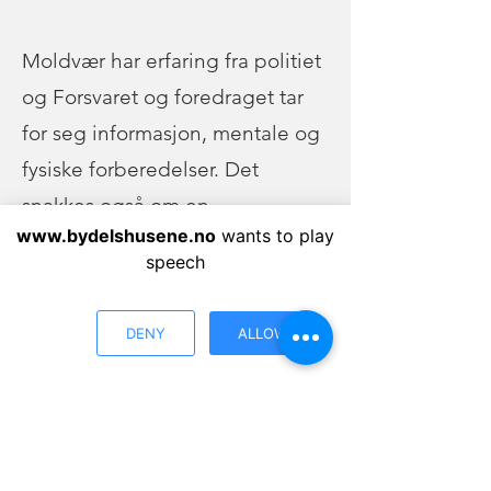
Moldvær har erfaring fra politiet
og Forsvaret og foredraget tar
for seg informasjon, mentale og
fysiske forberedelser. Det
snakkes også om en
www.bydelshusene.no
wants to play
bevisstgjøring på hvem den
speech
enkelte innbygger kan være
dersom en krise eller en
DENY
ALLOW
katastrofe rammer samfunnet
vårt.
Gratis inngang, vi spanderer